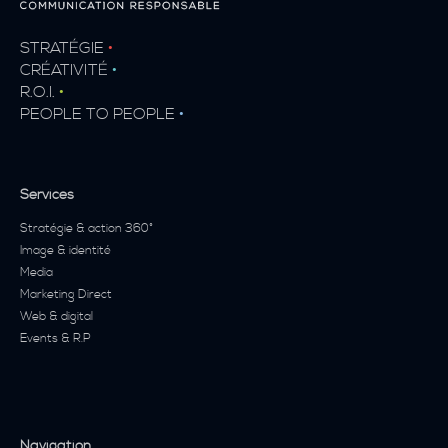
STRATÉGIE
•
CRÉATIVITÉ
•
R.O.I.
•
PEOPLE TO PEOPLE
•
Services
Stratégie & action 360°
Image & identité
Media
Marketing Direct
Web & digital
Events & R.P
Navigation