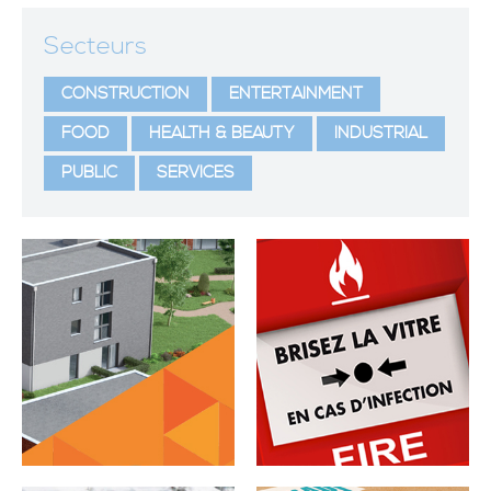
Secteurs
CONSTRUCTION
ENTERTAINMENT
FOOD
HEALTH & BEAUTY
INDUSTRIAL
PUBLIC
SERVICES