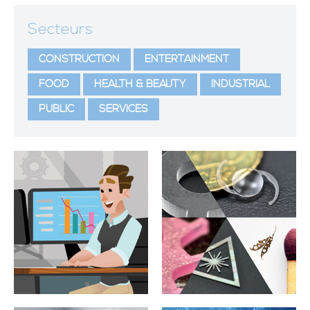
Secteurs
CONSTRUCTION
ENTERTAINMENT
FOOD
HEALTH & BEAUTY
INDUSTRIAL
PUBLIC
SERVICES