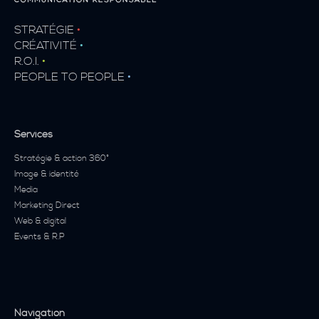
STRATÉGIE
•
CRÉATIVITÉ
•
R.O.I.
•
PEOPLE TO PEOPLE
•
Services
Stratégie & action 360°
Image & identité
Media
Marketing Direct
Web & digital
Events & R.P
Navigation