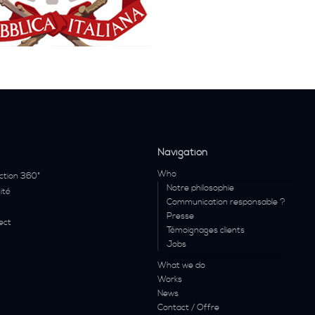
Navigation
Who
ction 360°
Notre philosophie
ité
Communication responsable ?
Presse
ect
Témoignages clients
Jobs
What we do
Works
News
Contact / Offre