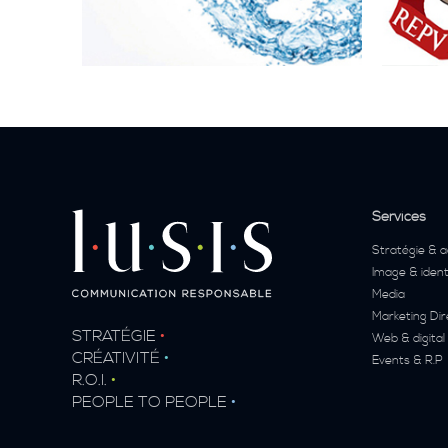
Services
Stratégie & a
Image & ident
Media
Marketing Dir
STRATÉGIE
•
Web & digital
CRÉATIVITÉ
•
Events & R.P
R.O.I.
•
PEOPLE TO PEOPLE
•