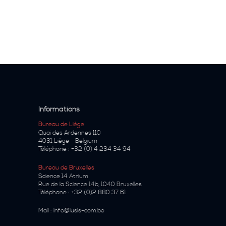
Informations
Bureau de Liège
Quai des Ardennes 110
4031
Liège
-
Belgium
Téléphone :
+32 (0) 4 234 34 94
Bureau de Bruxelles
Science 14 Atrium
Rue de la Science 14b
,
1040
Bruxelles
Téléphone :
+32 (0)2 880 37 61
Mail :
info@lusis-com.be