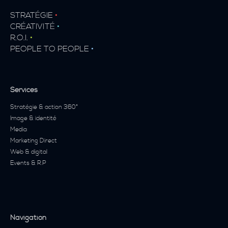
STRATÉGIE
•
CRÉATIVITÉ
•
R.O.I.
•
PEOPLE TO PEOPLE
•
Services
Stratégie & action 360°
Image & identité
Media
Marketing Direct
Web & digital
Events & R.P
Navigation