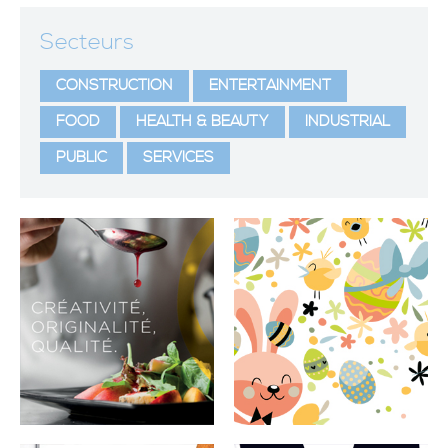
Secteurs
CONSTRUCTION
ENTERTAINMENT
FOOD
HEALTH & BEAUTY
INDUSTRIAL
PUBLIC
SERVICES