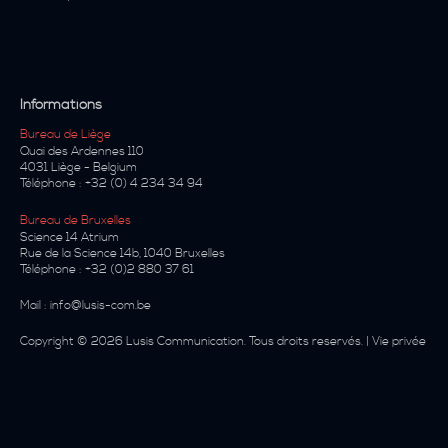
Informations
Bureau de Liège
Quai des Ardennes 110
4031
Liège
-
Belgium
Téléphone :
+32 (0) 4 234 34 94
Bureau de Bruxelles
Science 14 Atrium
Rue de la Science 14b
,
1040
Bruxelles
Téléphone :
+32 (0)2 880 37 61
Mail :
info@lusis-com.be
Copyright
© 2026
Lusis Communication
. Tous droits reservés. |
Vie privée