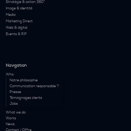
Stratégie & action 360°
Image & identité
Media
Marketing Direct
Web & digital
Events & R.P
Navigation
Who
Notre philosophie
Communication responsable ?
Presse
Témoignages clients
Jobs
What we do
Works
News
Contact / Offre