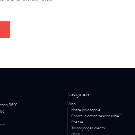
S
Navigation
Who
ction 360°
Notre philosophie
ité
Communication responsable ?
Presse
ect
Témoignages clients
Jobs