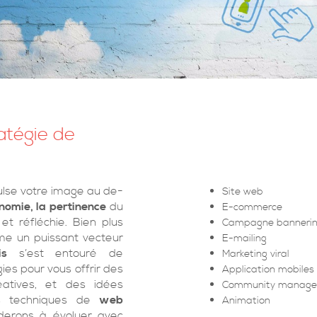
atégie de
pulse votre image au de-
Site web
onomie, la pertinence
du
E-commerce
t réfléchie. Bien plus
Campagne banneri
mme un puissant vecteur
E-mailing
is
s’est entouré de
Marketing viral
ies pour vous offrir des
Application mobiles
atives, et des idées
Community manag
es techniques de
web
Animation
derons à évoluer avec