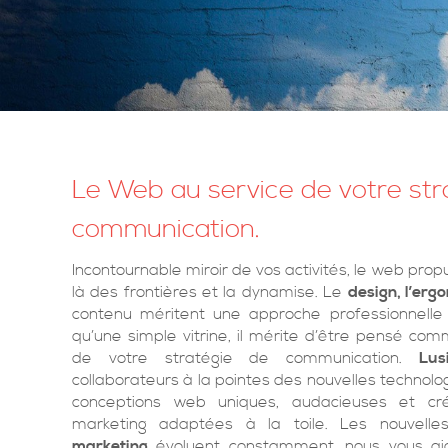
Le Web au service de votre str
communication.
Incontournable miroir de vos activités, le web pro
là des frontières et la dynamise. Le
design, l’erg
contenu méritent une approche professionnelle e
qu’une simple vitrine, il mérite d’être pensé co
de votre stratégie de communication.
Lus
collaborateurs à la pointes des nouvelles technolog
conceptions web uniques, audacieuses et cré
marketing adaptées à la toile. Les nouvell
marketing
évoluent constamment, nous vous ai