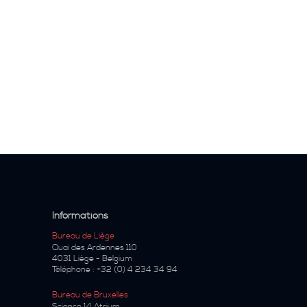
Informations
Bureau de Liège
Quai des Ardennes 110
4031
Liège
-
Belgium
Téléphone :
+32 (0) 4 234 34 94
Bureau de Bruxelles
Science 14 Atrium