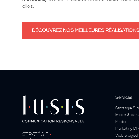
elles.
DÉCOUVREZ NOS MEILLEURES RÉALISATION
Services
Stratégie & a
Image & ident
Media
Marketing Dir
STRATÉGIE
•
Web & digital