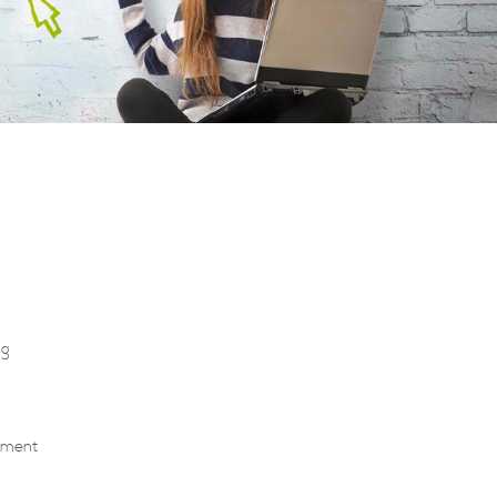
ng
ement