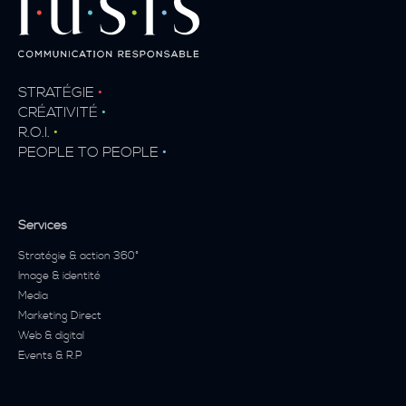
STRATÉGIE
•
CRÉATIVITÉ
•
R.O.I.
•
PEOPLE TO PEOPLE
•
Services
Stratégie & action 360°
Image & identité
Media
Marketing Direct
Web & digital
Events & R.P