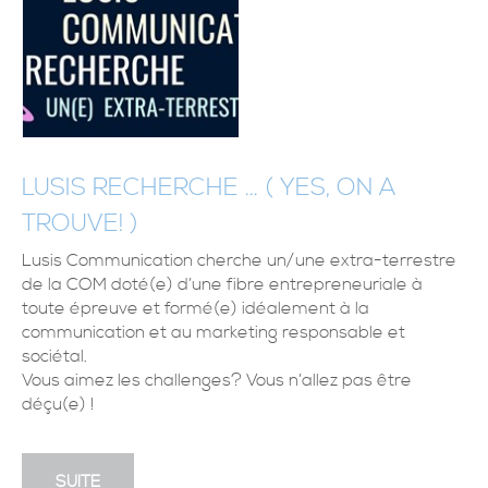
LUSIS RECHERCHE ... ( YES, ON A
TROUVE! )
Lusis Communication cherche un/une extra-terrestre
de la COM doté(e) d’une fibre entrepreneuriale à
toute épreuve et formé(e) idéalement à la
communication et au marketing responsable et
sociétal.
Vous aimez les challenges? Vous n’allez pas être
déçu(e) !
SUITE