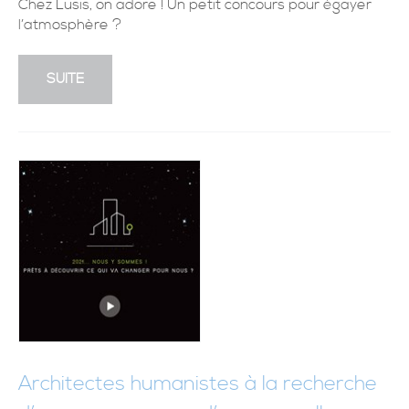
Chez Lusis, on adore ! Un petit concours pour égayer
l’atmosphère ?
SUITE
Architectes humanistes à la recherche