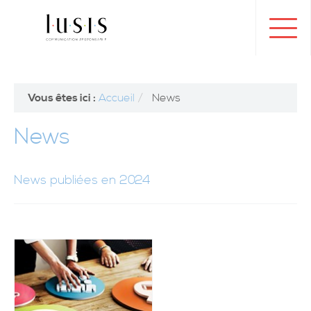
Toggl
navig
Vous êtes ici :
Accueil
News
News
News publiées en 2024