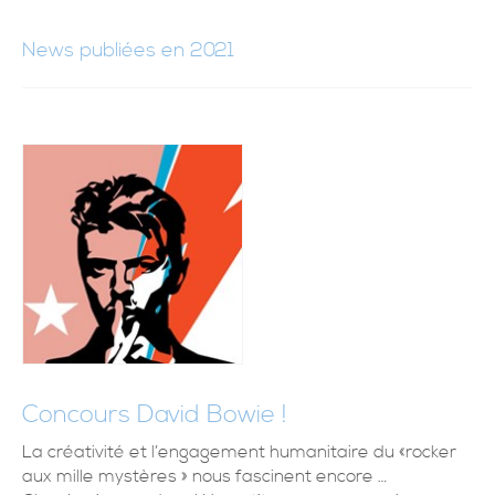
News publiées en 2021
Concours David Bowie !
La créativité et l’engagement humanitaire du «rocker
aux mille mystères » nous fascinent encore …