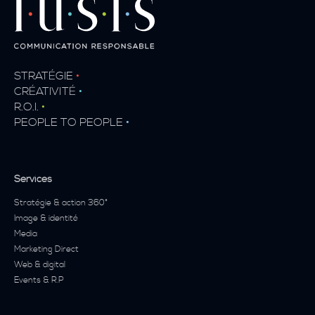
STRATÉGIE
•
CRÉATIVITÉ
•
R.O.I.
•
PEOPLE TO PEOPLE
•
Services
Stratégie & action 360°
Image & identité
Media
Marketing Direct
Web & digital
Events & R.P