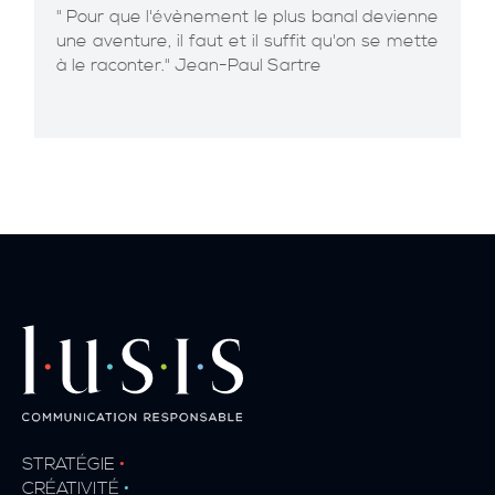
" Pour que l'évènement le plus banal devienne
une aventure, il faut et il suffit qu'on se mette
à le raconter." Jean-Paul Sartre
STRATÉGIE
•
CRÉATIVITÉ
•