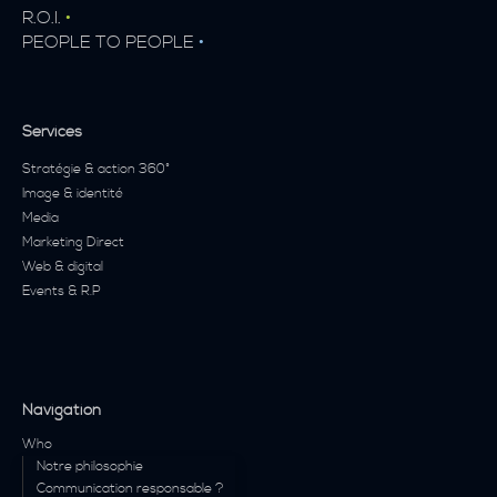
R.O.I.
•
PEOPLE TO PEOPLE
•
Services
Stratégie & action 360°
Image & identité
Media
Marketing Direct
Web & digital
Events & R.P
Navigation
Who
Notre philosophie
Communication responsable ?