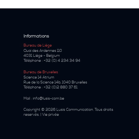
Informations
Bureau de Liège
Quai des Ardennes 110
4031
Liège
-
Belgium
Téléphone :
+32 (0) 4 234 34 94
Bureau de Bruxelles
Science 14 Atrium
Rue de la Science 14b
,
1040
Bruxelles
Téléphone :
+32 (0)2 880 37 61
Mail :
info@lusis-com.be
Copyright
© 2026
Lusis Communication
. Tous droits
reservés. |
Vie privée