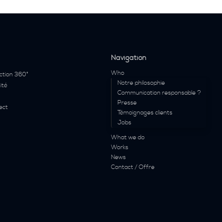
Navigation
Who
ction 360°
Notre philosophie
ité
Communication responsable ?
Presse
ect
Témoignages clients
Jobs
What we do
Works
News
Contact / Offre