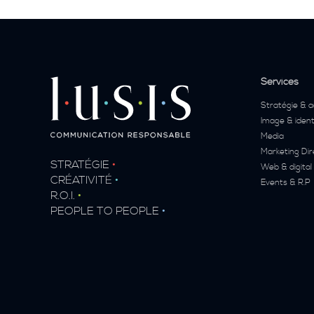
Services
Stratégie & a
Image & ident
Media
Marketing Dir
STRATÉGIE
•
Web & digital
CRÉATIVITÉ
•
Events & R.P
R.O.I.
•
PEOPLE TO PEOPLE
•