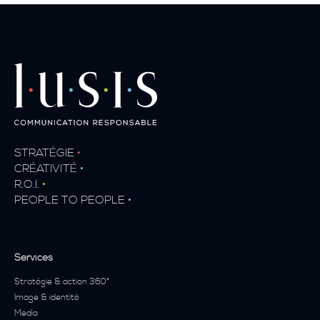
STRATÉGIE
•
CRÉATIVITÉ
•
R.O.I.
•
PEOPLE TO PEOPLE
•
Services
Stratégie & action 360°
Image & identité
Media